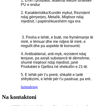
1. Emri i produktit: Material lëkure sintetike
PU e endur
2. Karakteristika:
Kundër mykut, Rezistent
ndaj gërryerjes, Metalik, Miqësor ndaj
mjedisit, i papërshkueshëm nga era
3. Pesha e lehtë, e butë, me frymëmarrje të
mirë, e lëmuar dhe me ndjesi të mirë, e
rregullt dhe pa aspekte të konsumit;
4. Antibakterial, anti-myk, rezistent ndaj
tenjave, pa asnjë substancë të dëmshme,
shumë miqësor ndaj mjedisit, janë
Produktet e Gjelbra në shekullin e 21-të.
5. E lehtë për t’u prerë, shkallë e lartë
shfrytëzimi, e lehtë për t’u pastruar, pa erë.
hetim
detaje
Na kontaktoni