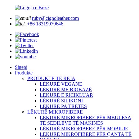
ruby@cignoleather.com
+86 18319979646
Shtëpi
Produkte
PRODUKTE TË REJA
LËKURË VEGANE
LËKURË ME BIOBAZË
LËKURË E RICIKLUAR
LËKURË SILIKONI
LËKURË PA TRETËS
LËKURË MIKROFIBERE
LËKURË MIKROFIBERE PËR MBULESA
TË SEDILEVE TË MAKINËS
LËKURË MIKROFIBERE PËR MOBILJE
LËKURË MIKROFIBERE PËR ÇANTA TË