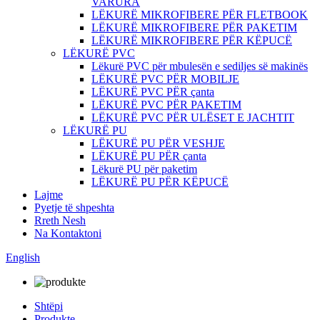
VARURA
LËKURË MIKROFIBERE PËR FLETBOOK
LËKURË MIKROFIBERE PËR PAKETIM
LËKURË MIKROFIBERE PËR KËPUCË
LËKURË PVC
Lëkurë PVC për mbulesën e sediljes së makinës
LËKURË PVC PËR MOBILJE
LËKURË PVC PËR çanta
LËKURË PVC PËR PAKETIM
LËKURË PVC PËR ULËSET E JACHTIT
LËKURË PU
LËKURË PU PËR VESHJE
LËKURË PU PËR çanta
Lëkurë PU për paketim
LËKURË PU PËR KËPUCË
Lajme
Pyetje të shpeshta
Rreth Nesh
Na Kontaktoni
English
Shtëpi
Produkte