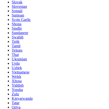
Slovak
Slovenian
Somali
Samoan
Scots Gaelic
Shona
Sindhi
Sundanese
Swahili
Tajik
Tamil
Telugu
Thai
Ukrainian
Urdu
Uzbek
Vietnamese
Welsh
Xhosa
Yiddish
Yoruba
Zulu
Kinyarwanda
Tatar
Oriya