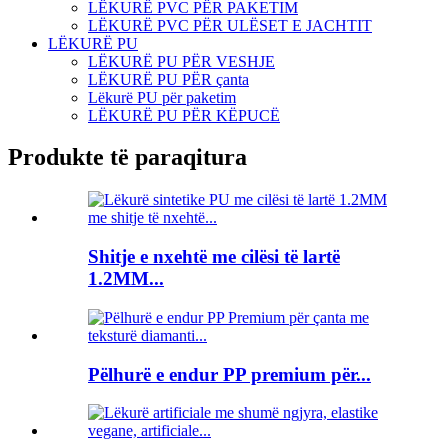
LËKURË PVC PËR PAKETIM
LËKURË PVC PËR ULËSET E JACHTIT
LËKURË PU
LËKURË PU PËR VESHJE
LËKURË PU PËR çanta
Lëkurë PU për paketim
LËKURË PU PËR KËPUCË
Produkte të paraqitura
Shitje e nxehtë me cilësi të lartë
1.2MM...
Pëlhurë e endur PP premium për...