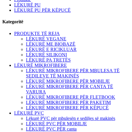
LËKURË PU
LËKURË PU PËR KËPUCË
Kategoritë
PRODUKTE TË REJA
LËKURË VEGANE
LËKURË ME BIOBAZË
LËKURË E RICIKLUAR
LËKURË SILIKONI
LËKURË PA TRETËS
LËKURË MIKROFIBERE
LËKURË MIKROFIBERE PËR MBULESA TË
SEDILEVE TË MAKINËS
LËKURË MIKROFIBERE PËR MOBILJE
LËKURË MIKROFIBERE PËR ÇANTA TË
VARURA
LËKURË MIKROFIBERE PËR FLETBOOK
LËKURË MIKROFIBERE PËR PAKETIM
LËKURË MIKROFIBERE PËR KËPUCË
LËKURË PVC
Lëkurë PVC për mbulesën e sediljes së makinës
LËKURË PVC PËR MOBILJE
LËKURË PVC PËR çanta