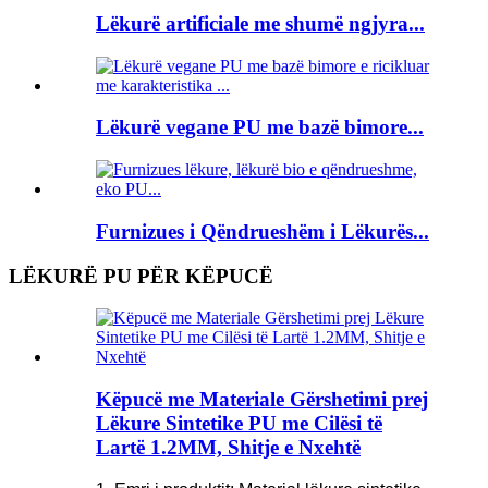
Lëkurë artificiale me shumë ngjyra...
Lëkurë vegane PU me bazë bimore...
Furnizues i Qëndrueshëm i Lëkurës...
LËKURË PU PËR KËPUCË
Këpucë me Materiale Gërshetimi prej
Lëkure Sintetike PU me Cilësi të
Lartë 1.2MM, Shitje e Nxehtë