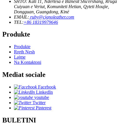
SHTO: Kati 11, Ndërtesa e Biznesit Shu'ershang, Rruga
Cuiyuan e Veriut, Komuniteti Hetian, Qyteti Houjie,
Dongguan, Guangdong, Kinë
EMAIL:
ruby@cignoleather.com
TEL:
+86 18319979646
Produkte
Produkte
Rreth Nesh
Lajme
Na Kontaktoni
Mediat sociale
Facebook
LinkedIn
youtube
Twitter
Pinterest
BULETINI