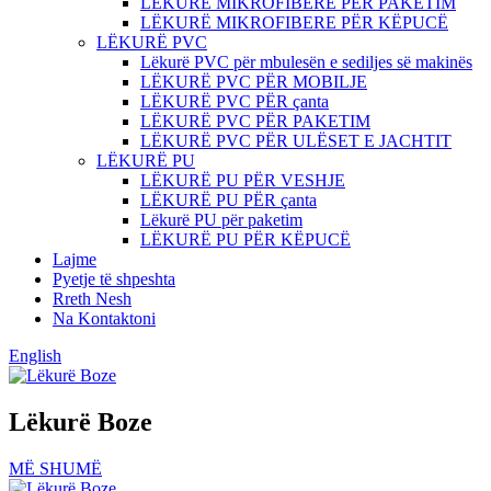
LËKURË MIKROFIBERE PËR PAKETIM
LËKURË MIKROFIBERE PËR KËPUCË
LËKURË PVC
Lëkurë PVC për mbulesën e sediljes së makinës
LËKURË PVC PËR MOBILJE
LËKURË PVC PËR çanta
LËKURË PVC PËR PAKETIM
LËKURË PVC PËR ULËSET E JACHTIT
LËKURË PU
LËKURË PU PËR VESHJE
LËKURË PU PËR çanta
Lëkurë PU për paketim
LËKURË PU PËR KËPUCË
Lajme
Pyetje të shpeshta
Rreth Nesh
Na Kontaktoni
English
Lëkurë Boze
MË SHUMË