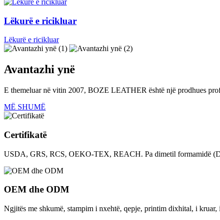
Lëkurë e ricikluar
Lëkurë e ricikluar
Avantazhi ynë
E themeluar në vitin 2007, BOZE LEATHER është një prodhues profesiona
MË SHUMË
Certifikatë
USDA, GRS, RCS, OEKO-TEX, REACH. Pa dimetil formamidë (DMF-A),
OEM dhe ODM
Ngjitës me shkumë, stampim i nxehtë, qepje, printim dixhital, i kruar, 