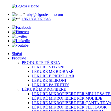
ruby@cignoleather.com
+86 18319979646
Shtëpi
Produkte
PRODUKTE TË REJA
LËKURË VEGANE
LËKURË ME BIOBAZË
LËKURË E RICIKLUAR
LËKURË SILIKONI
LËKURË PA TRETËS
LËKURË MIKROFIBERE
LËKURË MIKROFIBERE PËR MBULESA TË
LËKURË MIKROFIBERE PËR MOBILJE
LËKURË MIKROFIBERE PËR ÇANTA TË V
LËKURË MIKROFIBERE PËR FLETBOOK