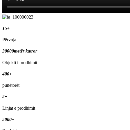
15
+
Përvoja
30000
metër katror
Objekti i prodhimit
400
+
punëtorët
5
+
Linjat e prodhimit
5000
+