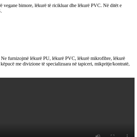
rë vegane bimore, lëkurë të ricikluar dhe lëkurë PVC. Në ditët e
.
. Ne furnizojmë lëkurë PU, lëkurë PVC, lëkurë mikrofibre, lëkurë
e këpucë me divizione të specializuara në tapiceri, mikpritje/kontratë,