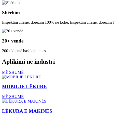
Shërbim
Inspektim cilësie, dorëzim 100% në kohë, Inspektim cilësie, dorëzi
20+ vende
200+ klientë bashkëpunues
Aplikimi në industri
MË SHUMË
MOBILJE LËKURE
MË SHUMË
LËKURA E MAKINËS