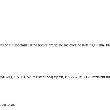
l i specializuar në lëkurë artificiale me cilësi të lartë nga Kina. Pr
 CAII7USA rezistent ndaj zjarrit, BS5852 BS7176 rezistent ndaj z
i perforuar