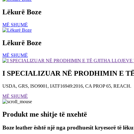
Lëkurë Boze
MË SHUMË
Lëkurë Boze
MË SHUMË
I SPECIALIZUAR NË PRODHIMIN E T
USDA, GRS, ISO9001, IATF16949:2016, CA PROP 65, REACH.
MË SHUMË
Produkt me shitje të nxehtë
Boze leather është një nga prodhuesit kryesorë të lëk