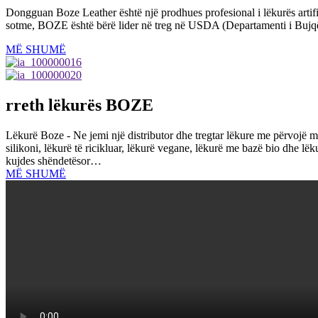
Dongguan Boze Leather është një prodhues profesional i lëkurës artific
sotme, BOZE është bërë lider në treg në USDA (Departamenti i Bujqës
MË SHUMË
rreth lëkurës BOZE
Lëkurë Boze - Ne jemi një distributor dhe tregtar lëkure me përvojë
silikoni, lëkurë të ricikluar, lëkurë vegane, lëkurë me bazë bio dhe lëk
kujdes shëndetësor…
MË SHUMË