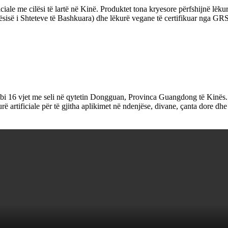
iale me cilësi të lartë në Kinë. Produktet tona kryesore përfshijnë lëku
isë i Shteteve të Bashkuara) dhe lëkurë vegane të certifikuar nga GRS
 mbi 16 vjet me seli në qytetin Dongguan, Provinca Guangdong të Kinës
urë artificiale për të gjitha aplikimet në ndenjëse, divane, çanta dore dh