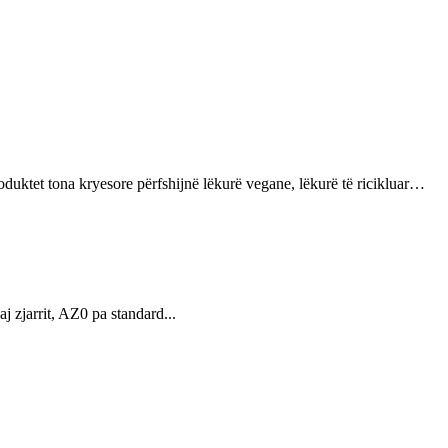
oduktet tona kryesore përfshijnë lëkurë vegane, lëkurë të ricikluar…
jarrit, AZ0 pa standard...