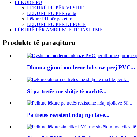
LËKURË PU
LËKURË PU PËR VESHJE
LËKURË PU PËR çanta
Lëkurë PU për paketim
LËKURË PU PËR KËPUCË
LËKURË PËR AMBIENTE TË JASHTME
Produkte të paraqitura
Dhoma gjumi moderne luksoze prej PVC...
Si pa tretës me shitje të nxehtë...
Pa tretës rezistent ndaj njollave...