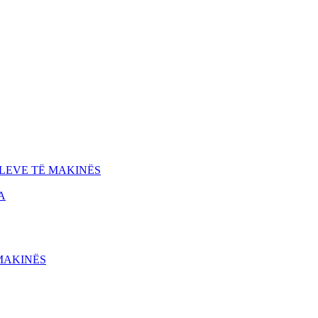
LEVE TË MAKINËS
A
MAKINËS