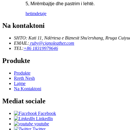
5, Mirëmbajtje dhe pastrim i lehtë.
hetim
detaje
Na kontaktoni
SHTO: Kati 11, Ndërtesa e Biznesit Shu'ershang, Rruga Cuiyu
EMAIL:
ruby@cignoleather.com
TEL:
+86 18319979646
Produkte
Produkte
Rreth Nesh
Lajme
Na Kontaktoni
Mediat sociale
Facebook
LinkedIn
youtube
Twitter