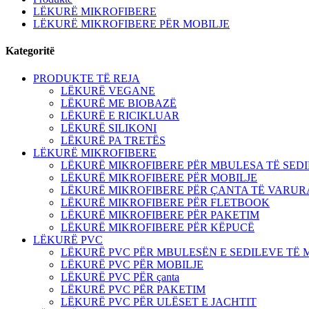
LËKURË MIKROFIBERE
LËKURË MIKROFIBERE PËR MOBILJE
Kategoritë
PRODUKTE TË REJA
LËKURË VEGANE
LËKURË ME BIOBAZË
LËKURË E RICIKLUAR
LËKURË SILIKONI
LËKURË PA TRETËS
LËKURË MIKROFIBERE
LËKURË MIKROFIBERE PËR MBULESA TË SEDI
LËKURË MIKROFIBERE PËR MOBILJE
LËKURË MIKROFIBERE PËR ÇANTA TË VARUR
LËKURË MIKROFIBERE PËR FLETBOOK
LËKURË MIKROFIBERE PËR PAKETIM
LËKURË MIKROFIBERE PËR KËPUCË
LËKURË PVC
LËKURË PVC PËR MBULESËN E SEDILEVE TË 
LËKURË PVC PËR MOBILJE
LËKURË PVC PËR çanta
LËKURË PVC PËR PAKETIM
LËKURË PVC PËR ULËSET E JACHTIT