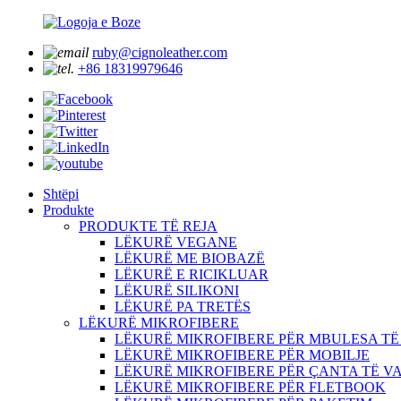
ruby@cignoleather.com
+86 18319979646
Shtëpi
Produkte
PRODUKTE TË REJA
LËKURË VEGANE
LËKURË ME BIOBAZË
LËKURË E RICIKLUAR
LËKURË SILIKONI
LËKURË PA TRETËS
LËKURË MIKROFIBERE
LËKURË MIKROFIBERE PËR MBULESA TË
LËKURË MIKROFIBERE PËR MOBILJE
LËKURË MIKROFIBERE PËR ÇANTA TË V
LËKURË MIKROFIBERE PËR FLETBOOK