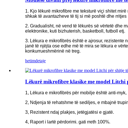
1. Kjo lëkurë mikrofibre me teksturë viçi shitet mirë
shkak të avantazheve të tij si më poshtë dhe rritjes
2. Gradualisht, në vend të lëkurës së vërtetë dhe ma
elektronike, kuti bizhuterish, basketboll, futboll etj.
3. Lëkura e mikrofibrës është e ajrosur, rezistente
janë të njëjta ose edhe më të mira se lëkura e vërte
konkurrueshmërinë në treg.
hetim
detaje
Lëkurë mikrofibre klasike me model Litchi pë
1, Lëkura e mikrofibrës për mobilje është anti-myk,
2, Ndjenja të rehatshme të sediljes, e mbajnë trupin
3, Rezistent ndaj plakjes, jetëgjatësi e gjatë.
4, Raport i lartë përdorimi. gati rreth 100%.