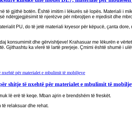
 në të gjithë botën. Është imitim i lëkurës së lopës. Materiali i 
 së ndërgjegjësimit të njerëzve për mbrojtjen e mjedisit dhe mbr
terialit PU, do të jetë materiali kryesor për këpucë, çanta dore
 ndaj konsumimit dhe gërvishtjeve! Krahasuar me lëkurën e vërtetë
të. Gjithashtu ka vlerë të lartë prerjeje. Çmimi është shumë i ul
r shitje të nxehtë për materialet e mbulimit të mobilje
 nuk lë erë të keqe. Mban ajrin e brendshëm të freskët.
 të relaksuar dhe rehat.