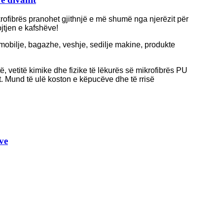
mikrofibrës pranohet gjithnjë e më shumë nga njerëzit për
ojtjen e kafshëve!
, mobilje, bagazhe, veshje, sedilje makine, produkte
, vetitë kimike dhe fizike të lëkurës së mikrofibrës PU
ët. Mund të ulë koston e këpucëve dhe të rrisë
ve