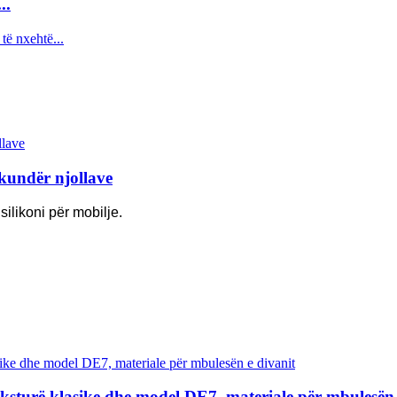
..
 kundër njollave
silikoni për mobilje.
eksturë klasike dhe model DE7, materiale për mbulesën 