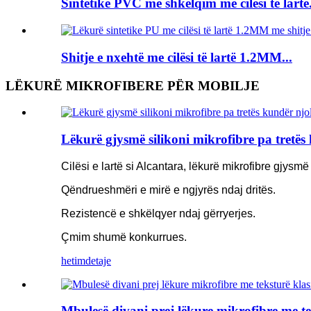
Sintetikë PVC me shkëlqim me cilësi të lartë.
Shitje e nxehtë me cilësi të lartë 1.2MM...
LËKURË MIKROFIBERE PËR MOBILJE
Lëkurë gjysmë silikoni mikrofibre pa tretës
Cilësi e lartë si Alcantara, lëkurë mikrofibre gjysmë 
Qëndrueshmëri e mirë e ngjyrës ndaj dritës.
Rezistencë e shkëlqyer ndaj gërryerjes.
Çmim shumë konkurrues.
hetim
detaje
Mbulesë divani prej lëkure mikrofibre me t