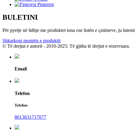
Pinterest
BULETINI
Për pyetje në lidhje me produktet tona ose listën e çmimeve, ju lutemi 
Shkarkoni mostrën e produktit
© Të drejtat e autorit - 2010-2025: Të gjitha të drejtat e rezervuara.
Email
Telefon
Telefon
8613631717077