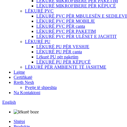
LËKURË MIKROFIBERE PËR PAKETIM
LËKURË MIKROFIBERE PËR KËPUCË
LËKURË PVC
LËKURË PVC PËR MBULESËN E SEDILEV
LËKURË PVC PËR MOBILJE
LËKURË PVC PËR çanta
LËKURË PVC PËR PAKETIM
LËKURË PVC PËR ULËSET E JACHTIT
LËKURË PU
LËKURË PU PËR VESHJE
LËKURË PU PËR çanta
Lëkurë PU për paketim
LËKURË PU PËR KËPUCË
LËKURË PËR AMBIENTE TË JASHTME
Lajme
Certifikatë
Rreth Nesh
Pyetje të shpeshta
Na Kontaktoni
English
Shtëpi
Produkte