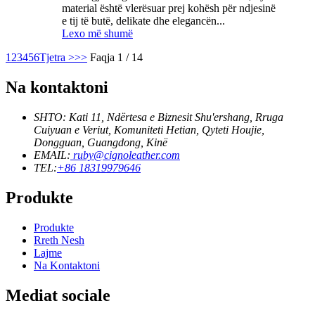
material është vlerësuar prej kohësh për ndjesinë
e tij të butë, delikate dhe elegancën...
Lexo më shumë
1
2
3
4
5
6
Tjetra >
>>
Faqja 1 / 14
Na kontaktoni
SHTO: Kati 11, Ndërtesa e Biznesit Shu'ershang, Rruga
Cuiyuan e Veriut, Komuniteti Hetian, Qyteti Houjie,
Dongguan, Guangdong, Kinë
EMAIL:
ruby@cignoleather.com
TEL:
+86 18319979646
Produkte
Produkte
Rreth Nesh
Lajme
Na Kontaktoni
Mediat sociale