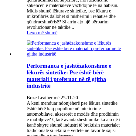
shkencën e materialeve vazhdojnë të na habisin.
Midis shumë lëkurave sintetike, pse lëkura e
mikrofibrës dallohet si mishërimi i rehatisë dhe
qëndrueshmërisë? Si arrin ajo një përparim
revolucionar në taktikë...
Lexo më shumë
Performanca e jashtëzakonshme e
lëkurës sintetike: Pse është bërë
materiali i preferuar në të gjitha
industritë
Boze Leather më 25-11-20
A keni menduar ndonjëherë pse lëkura sintetike
është bërë kaq popullore në interierin e
automobilave, aksesorët e modës dhe prodhimin
e mobiljeve? Çfarë avantazhesh unike ka ajo që i
kanë shtyrë shumë industri të braktisin materialet
tradicionale si lëkura e vërtetë në favor të saj si
materialin e tyre kryesor...