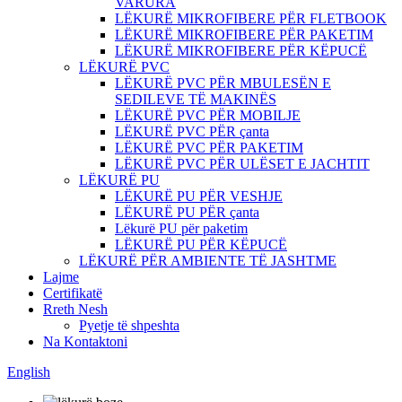
VARURA
LËKURË MIKROFIBERE PËR FLETBOOK
LËKURË MIKROFIBERE PËR PAKETIM
LËKURË MIKROFIBERE PËR KËPUCË
LËKURË PVC
LËKURË PVC PËR MBULESËN E
SEDILEVE TË MAKINËS
LËKURË PVC PËR MOBILJE
LËKURË PVC PËR çanta
LËKURË PVC PËR PAKETIM
LËKURË PVC PËR ULËSET E JACHTIT
LËKURË PU
LËKURË PU PËR VESHJE
LËKURË PU PËR çanta
Lëkurë PU për paketim
LËKURË PU PËR KËPUCË
LËKURË PËR AMBIENTE TË JASHTME
Lajme
Certifikatë
Rreth Nesh
Pyetje të shpeshta
Na Kontaktoni
English