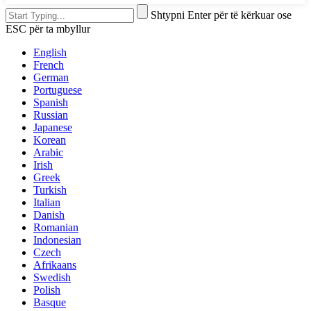
Shtypni Enter për të kërkuar ose
ESC për ta mbyllur
English
French
German
Portuguese
Spanish
Russian
Japanese
Korean
Arabic
Irish
Greek
Turkish
Italian
Danish
Romanian
Indonesian
Czech
Afrikaans
Swedish
Polish
Basque