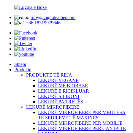
ruby@cignoleather.com
+86 18319979646
Shtëpi
Produkte
PRODUKTE TË REJA
LËKURË VEGANE
LËKURË ME BIOBAZË
LËKURË E RICIKLUAR
LËKURË SILIKONI
LËKURË PA TRETËS
LËKURË MIKROFIBERE
LËKURË MIKROFIBERE PËR MBULESA
TË SEDILEVE TË MAKINËS
LËKURË MIKROFIBERE PËR MOBILJE
LËKURË MIKROFIBERE PËR ÇANTA TË