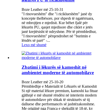
Boze Leather më 25-10-31
"I rinovueshëm" dhe "i riciklueshëm" janë dy
koncepte thelbësore, por shpesh të ngatërruara,
në mbrojtjen e mjedisit. Kur bëhet fjalë për
lëkurën PU, qasjet mjedisore dhe ciklet e jetës
janë krejtësisht të ndryshme. Për të përmbledhur,
"I rinovueshëm" përqendrohet në "burimin e
lëndës së parë" -...
Lexo më shumë
Zbatimi i lëkurës së kamoshit në
ambientet moderne të automobilave
Boze Leather më 25-10-20
Përmbledhje e Materialit të Lëkurës së Kamoshit
Si një material lëkure premium, kamoshi ka fituar
gjithnjë e më shumë rëndësi në interierin modern
të automobilave për shkak të strukturës së tij
dalluese dhe performancës së jashtëzakonshme.
Me origjinë nga Franca e shekullit të 18-të, ky