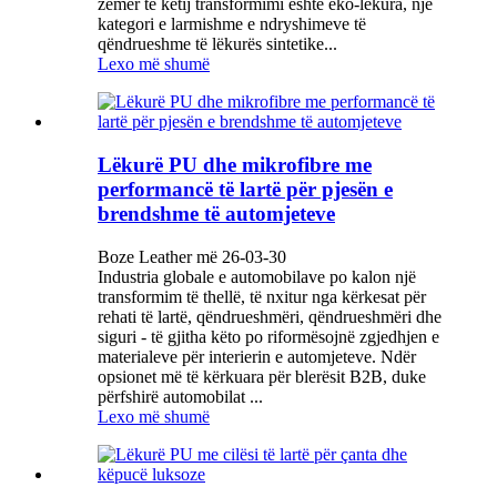
zemër të këtij transformimi është eko-lëkura, një
kategori e larmishme e ndryshimeve të
qëndrueshme të lëkurës sintetike...
Lexo më shumë
Lëkurë PU dhe mikrofibre me
performancë të lartë për pjesën e
brendshme të automjeteve
Boze Leather më 26-03-30
Industria globale e automobilave po kalon një
transformim të thellë, të nxitur nga kërkesat për
rehati të lartë, qëndrueshmëri, qëndrueshmëri dhe
siguri - të gjitha këto po riformësojnë zgjedhjen e
materialeve për interierin e automjeteve. Ndër
opsionet më të kërkuara për blerësit B2B, duke
përfshirë automobilat ...
Lexo më shumë