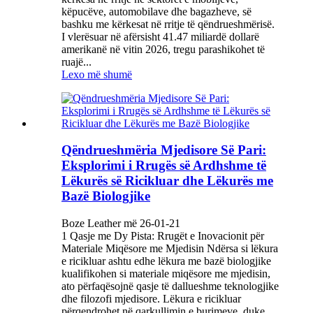
këpucëve, automobilave dhe bagazheve, së
bashku me kërkesat në rritje të qëndrueshmërisë.
I vlerësuar në afërsisht 41.47 miliardë dollarë
amerikanë në vitin 2026, tregu parashikohet të
ruajë...
Lexo më shumë
Qëndrueshmëria Mjedisore Së Pari:
Eksplorimi i Rrugës së Ardhshme të
Lëkurës së Ricikluar dhe Lëkurës me
Bazë Biologjike
Boze Leather më 26-01-21
1 Qasje me Dy Pista: Rrugët e Inovacionit për
Materiale Miqësore me Mjedisin Ndërsa si lëkura
e ricikluar ashtu edhe lëkura me bazë biologjike
kualifikohen si materiale miqësore me mjedisin,
ato përfaqësojnë qasje të dallueshme teknologjike
dhe filozofi mjedisore. Lëkura e ricikluar
përqendrohet në qarkullimin e burimeve, duke