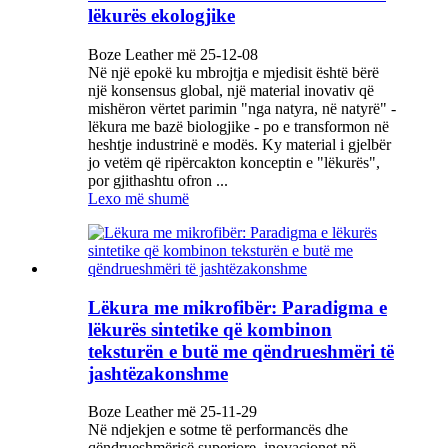
lëkurës ekologjike
Boze Leather më 25-12-08
Në një epokë ku mbrojtja e mjedisit është bërë
një konsensus global, një material inovativ që
mishëron vërtet parimin "nga natyra, në natyrë" -
lëkura me bazë biologjike - po e transformon në
heshtje industrinë e modës. Ky material i gjelbër
jo vetëm që ripërcakton konceptin e "lëkurës",
por gjithashtu ofron ...
Lexo më shumë
Lëkura me mikrofibër: Paradigma e
lëkurës sintetike që kombinon
teksturën e butë me qëndrueshmëri të
jashtëzakonshme
Boze Leather më 25-11-29
Në ndjekjen e sotme të performancës dhe
qëndrueshmërisë superiore, inovacionet në