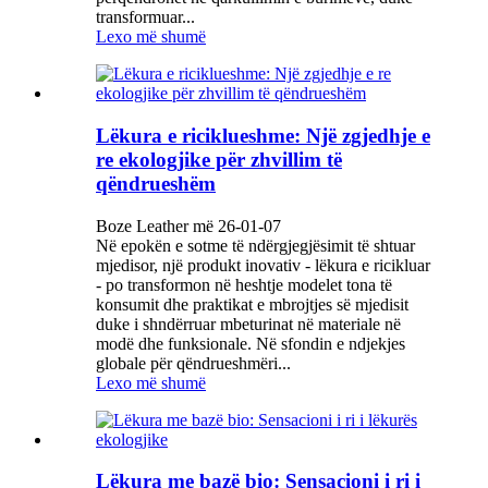
transformuar...
Lexo më shumë
Lëkura e riciklueshme: Një zgjedhje e
re ekologjike për zhvillim të
qëndrueshëm
Boze Leather më 26-01-07
Në epokën e sotme të ndërgjegjësimit të shtuar
mjedisor, një produkt inovativ - lëkura e ricikluar
- po transformon në heshtje modelet tona të
konsumit dhe praktikat e mbrojtjes së mjedisit
duke i shndërruar mbeturinat në materiale në
modë dhe funksionale. Në sfondin e ndjekjes
globale për qëndrueshmëri...
Lexo më shumë
Lëkura me bazë bio: Sensacioni i ri i