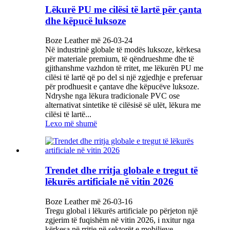
Lëkurë PU me cilësi të lartë për çanta
dhe këpucë luksoze
Boze Leather më 26-03-24
Në industrinë globale të modës luksoze, kërkesa
për materiale premium, të qëndrueshme dhe të
gjithanshme vazhdon të rritet, me lëkurën PU me
cilësi të lartë që po del si një zgjedhje e preferuar
për prodhuesit e çantave dhe këpucëve luksoze.
Ndryshe nga lëkura tradicionale PVC ose
alternativat sintetike të cilësisë së ulët, lëkura me
cilësi të lartë...
Lexo më shumë
Trendet dhe rritja globale e tregut të
lëkurës artificiale në vitin 2026
Boze Leather më 26-03-16
Tregu global i lëkurës artificiale po përjeton një
zgjerim të fuqishëm në vitin 2026, i nxitur nga
kërkesa në rritje në sektorët e mobiljeve,