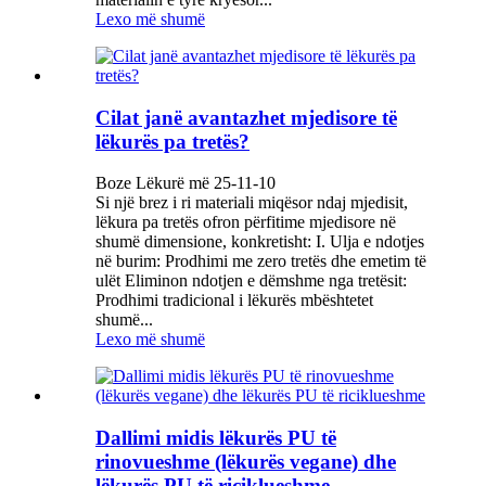
Lexo më shumë
Cilat janë avantazhet mjedisore të
lëkurës pa tretës?
Boze Lëkurë më 25-11-10
Si një brez i ri materiali miqësor ndaj mjedisit,
lëkura pa tretës ofron përfitime mjedisore në
shumë dimensione, konkretisht: I. Ulja e ndotjes
në burim: Prodhimi me zero tretës dhe emetim të
ulët Eliminon ndotjen e dëmshme nga tretësit:
Prodhimi tradicional i lëkurës mbështetet
shumë...
Lexo më shumë
Dallimi midis lëkurës PU të
rinovueshme (lëkurës vegane) dhe
lëkurës PU të riciklueshme